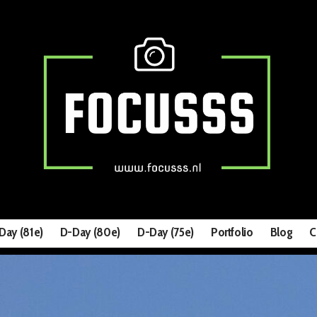
Day (81e)
D-Day (80e)
D-Day (75e)
Portfolio
Blog
C