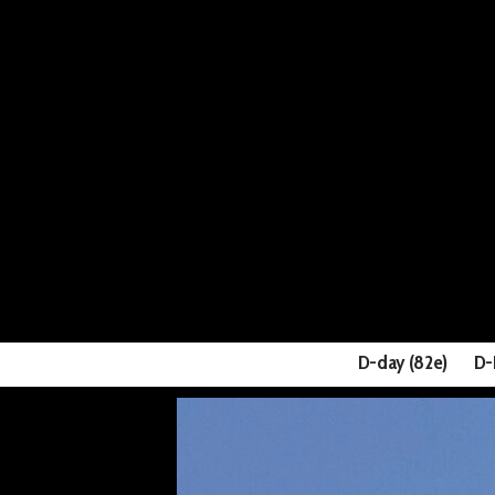
D-day (82e)
D-