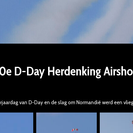
0e D-Day Herdenking Airsh
erjaardag van D-Day en de slag om Normandië werd een vli