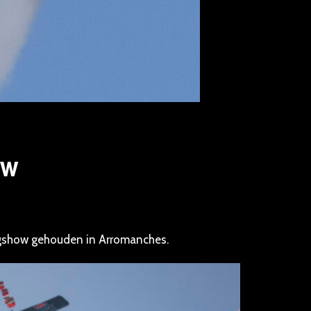
ow
egshow gehouden in Arromanches.